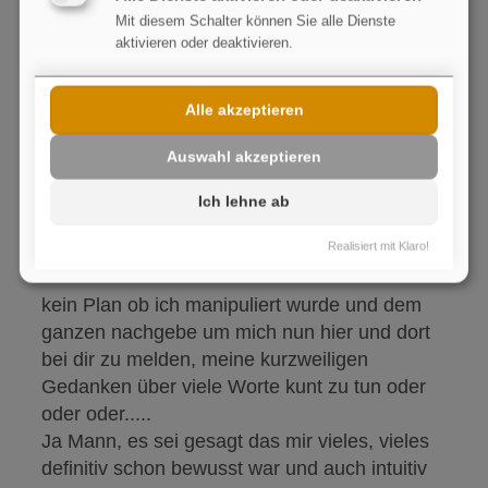
Alles selbst erarbeitet! Erfahrung aus 14
Mit diesem Schalter können Sie alle Dienste
Jahren Hobby.
aktivieren oder deaktivieren.
Antworten
Gefällt mir
1
Alle akzeptieren
Auswahl akzeptieren
Chris
1
Ich lehne ab
Realisiert mit Klaro!
Moin Moin Mirko sach ich ma...
kein Plan ob ich manipuliert wurde und dem
ganzen nachgebe um mich nun hier und dort
bei dir zu melden, meine kurzweiligen
Gedanken über viele Worte kunt zu tun oder
oder oder.....
Ja Mann, es sei gesagt das mir vieles, vieles
definitiv schon bewusst war und auch intuitiv