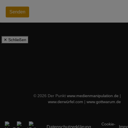
Senden
✕ Schließen
© 2026 Der Punkt
www.medienmanipulation.de
|
www.derwürfel.com
|
www.gottwarum.de
Cookie-
Datenschutzerklärung
Imp