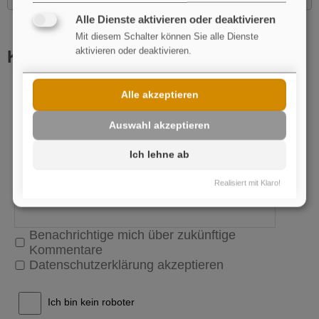
Alle Dienste aktivieren oder deaktivieren
Mit diesem Schalter können Sie alle Dienste
aktivieren oder deaktivieren.
Kommentar schreiben
Name
pflichtfeld
Alle akzeptieren
E-Mail
Auswahl akzeptieren
Ich lehne ab
Realisiert mit Klaro!
Benachrichtige mich über zukünftige
Kommentare
Datenschutzerklärung akzeptieren
Ich bin kein roboter