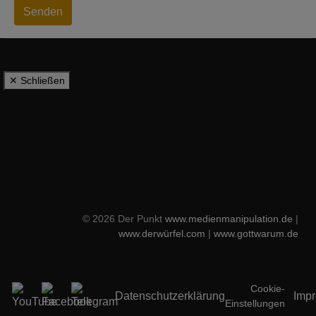
Senden
✕ Schließen
© 2026 Der Punkt
www.medienmanipulation.de
|
www.derwürfel.com
|
www.gottwarum.de
Cookie-
Datenschutzerklärung
Imp
Einstellungen