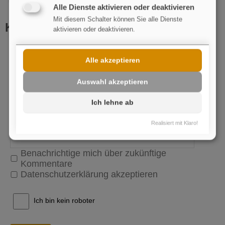
Alle Dienste aktivieren oder deaktivieren
Mit diesem Schalter können Sie alle Dienste
Kommentar schreiben
aktivieren oder deaktivieren.
Name
pflichtfeld
Alle akzeptieren
E-Mail
Auswahl akzeptieren
Ich lehne ab
Realisiert mit Klaro!
Benachrichtige mich über zukünftige
Kommentare
Datenschutzerklärung akzeptieren
Ich bin kein roboter