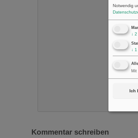
Notwendig u
Datenschutz
Mar
↓
2
Sta
↓
1
All
Mit
Ich 
Kommentar schreiben