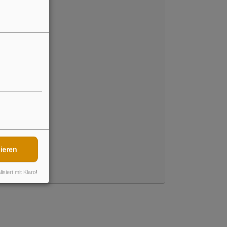
ieren
isiert mit Klaro!