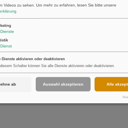
m Videos zu sehen.
Um mehr zu erfahren, lesen Sie bitte unsere
erklärung
.
Möchten Sie von
Youtube
bereitgestellte externe Inhalte laden?
Ja
keting
Dienste
tistik
Dienst
e Dienste aktivieren oder deaktivieren
 diesem Schalter können Sie alle Dienste aktivieren oder deaktivieren.
lehne ab
Auswahl akzeptieren
Alle akzept
Real