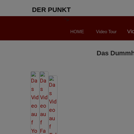
DER PUNKT
">
Vi
HOME
Video Tour
Das Dummhei