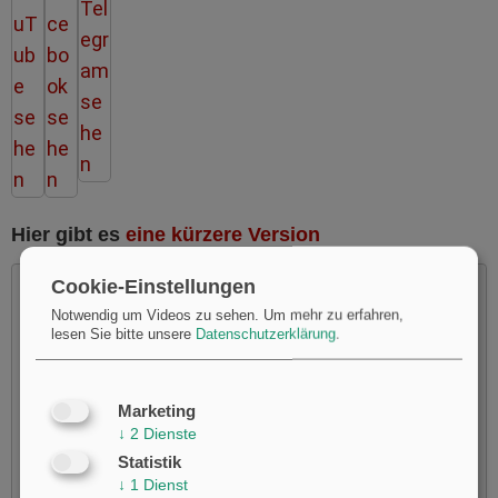
Hier gibt es
eine kürzere Version
Cookie-Einstellungen
Notwendig um Videos zu sehen.
Um mehr zu erfahren,
lesen Sie bitte unsere
Datenschutzerklärung
.
Möchten Sie von
Youtube
bereitgestellte externe Inhalte
laden?
Marketing
Ja
↓
2
Dienste
Statistik
↓
1
Dienst