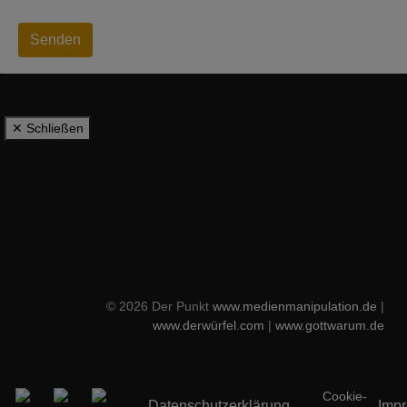
Senden
✕ Schließen
© 2026 Der Punkt
www.medienmanipulation.de
|
www.derwürfel.com
|
www.gottwarum.de
Cookie-
Datenschutzerklärung
Imp