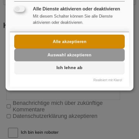
Alle Dienste aktivieren oder deaktivieren
Mit diesem Schalter können Sie alle Dienste
aktivieren oder deaktivieren.
Kommentar schreiben
Name
Alle akzeptieren
pflichtfeld
E-Mail
Auswahl akzeptieren
Ich lehne ab
Realisiert mit Klaro!
Benachrichtige mich über zukünftige
Kommentare
Datenschutzerklärung akzeptieren
Ich bin kein roboter