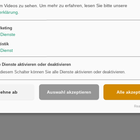
m Videos zu sehen.
Um mehr zu erfahren, lesen Sie bitte unsere
erklärung
.
Möchten Sie von
Youtube
bereitgestellte externe Inhalte laden?
Ja
keting
Dienste
tistik
Dienst
e Dienste aktivieren oder deaktivieren
 diesem Schalter können Sie alle Dienste aktivieren oder deaktivieren.
lehne ab
Auswahl akzeptieren
Alle akzept
Real