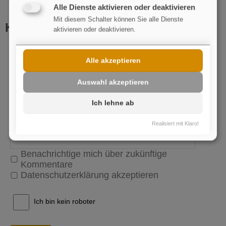
Alle Dienste aktivieren oder deaktivieren
Mit diesem Schalter können Sie alle Dienste
Kommentar schreiben
aktivieren oder deaktivieren.
Name
pflichtfeld
Alle akzeptieren
E-Mail
Auswahl akzeptieren
Ich lehne ab
Realisiert mit Klaro!
Benachrichtige mich über zukünftige
Kommentare
Datenschutzerklärung akzeptieren
Ich bin kein roboter