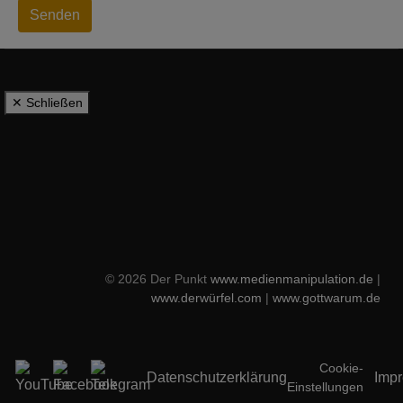
Senden
✕ Schließen
© 2026 Der Punkt
www.medienmanipulation.de
|
www.derwürfel.com
|
www.gottwarum.de
Cookie-
Datenschutzerklärung
Imp
Einstellungen