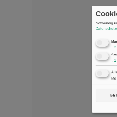
Cooki
Notwendig u
Datenschutz
Mar
↓
2
Sta
↓
1
All
Mit
Ich 