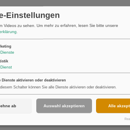
e-Einstellungen
m Videos zu sehen.
Um mehr zu erfahren, lesen Sie bitte unsere
erklärung
.
keting
Dienste
Möchten Sie von
Youtube
bereitgestellte externe Inhalte laden?
Ja
tistik
Dienst
e Dienste aktivieren oder deaktivieren
 diesem Schalter können Sie alle Dienste aktivieren oder deaktivieren.
lehne ab
Auswahl akzeptieren
Alle akzept
Real