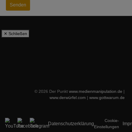
Senden
✕ Schließen
© 2026 Der Punkt
www.medienmanipulation.de
|
www.derwürfel.com
|
www.gottwarum.de
Cookie-
Datenschutzerklärung
Imp
Einstellungen