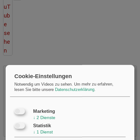
Cookie-Einstellungen
Notwendig um Videos zu sehen.
Um mehr zu erfahren,
lesen Sie bitte unsere
Datenschutzerklärung
.
Möchten Sie von
Youtube
bereitgestellte externe Inhalte
laden?
Ja
Marketing
↓
2
Dienste
Statistik
↓
1
Dienst