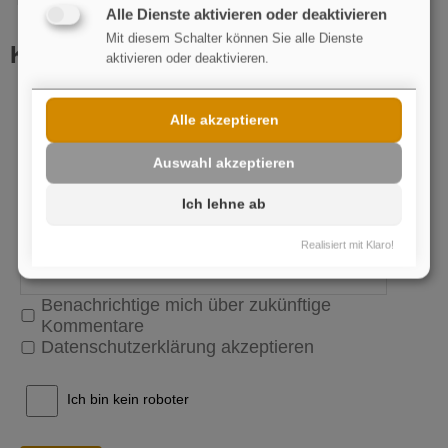
Alle Dienste aktivieren oder deaktivieren
Mit diesem Schalter können Sie alle Dienste
Kommentar schreiben
aktivieren oder deaktivieren.
Name
pflichtfeld
Alle akzeptieren
E-Mail
Auswahl akzeptieren
Ich lehne ab
Realisiert mit Klaro!
Benachrichtige mich über zukünftige
Kommentare
Datenschutzerklärung akzeptieren
Ich bin kein roboter