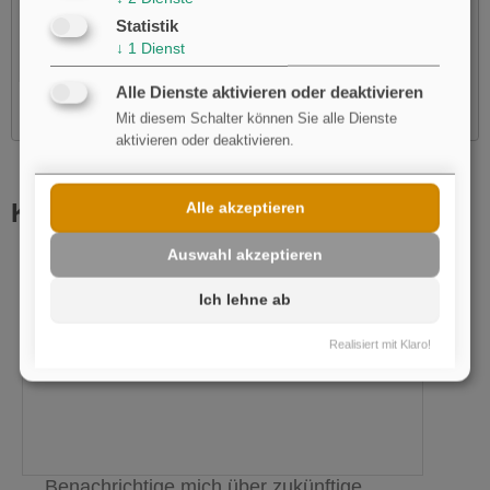
laden?
Statistik
Ja
↓
1
Dienst
Alle Dienste aktivieren oder deaktivieren
Mit diesem Schalter können Sie alle Dienste
aktivieren oder deaktivieren.
Kommentar schreiben
Alle akzeptieren
Auswahl akzeptieren
Name
pflichtfeld
Ich lehne ab
E-Mail
Realisiert mit Klaro!
Benachrichtige mich über zukünftige