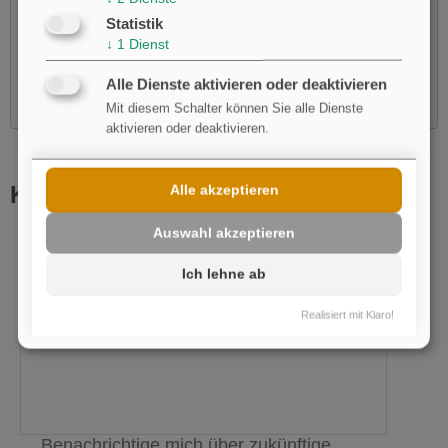
laden?
Statistik
Ja
↓
1
Dienst
Alle Dienste aktivieren oder deaktivieren
Mit diesem Schalter können Sie alle Dienste
aktivieren oder deaktivieren.
Kommentar schreiben
Alle akzeptieren
Auswahl akzeptieren
Name
pflichtfeld
Ich lehne ab
E-Mail
Realisiert mit Klaro!
Benachrichtige mich über zukünftige