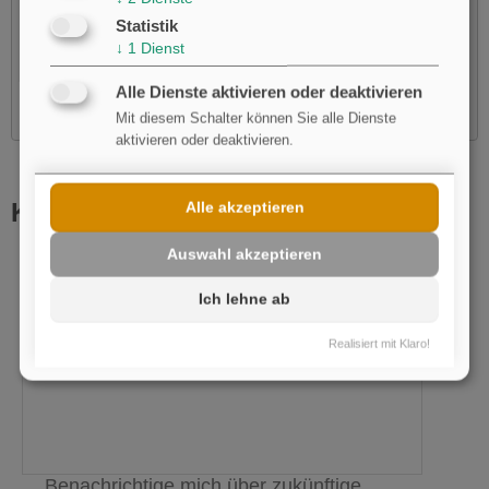
laden?
Statistik
Ja
↓
1
Dienst
Alle Dienste aktivieren oder deaktivieren
Mit diesem Schalter können Sie alle Dienste
aktivieren oder deaktivieren.
Kommentar schreiben
Alle akzeptieren
Auswahl akzeptieren
Name
pflichtfeld
Ich lehne ab
E-Mail
Realisiert mit Klaro!
Benachrichtige mich über zukünftige