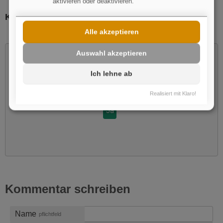
aktivieren oder deaktivieren.
Kurze Version.
Alle akzeptieren
Auswahl akzeptieren
Ich lehne ab
Möchten Sie von
Youtube
bereitgestellte externe Inhalte
Realisiert mit Klaro!
laden?
Ja
Kommentar schreiben
Name
pflichtfeld