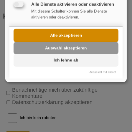
Alle Dienste aktivieren oder deaktivieren
Mit diesem Schalter können Sie alle Dienste
Kommentar schreiben
aktivieren oder deaktivieren.
Name
pflichtfeld
Alle akzeptieren
E-Mail
Auswahl akzeptieren
Ich lehne ab
Realisiert mit Klaro!
Benachrichtige mich über zukünftige
Kommentare
Datenschutzerklärung akzeptieren
Ich bin kein roboter