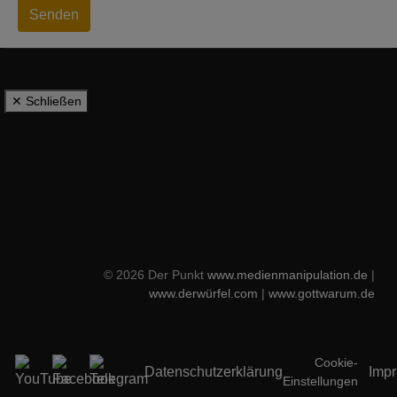
Senden
✕ Schließen
© 2026 Der Punkt
www.medienmanipulation.de
|
www.derwürfel.com
|
www.gottwarum.de
Cookie-
Datenschutzerklärung
Imp
Einstellungen