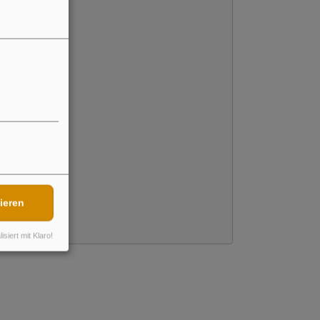
ieren
isiert mit Klaro!