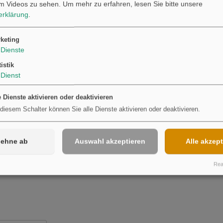
m Videos zu sehen.
Um mehr zu erfahren, lesen Sie bitte unsere
Möchten Sie von
Youtube
bereitgestellte externe Inhalte laden?
erklärung
.
Ja
keting
Dienste
tistik
Dienst
e Dienste aktivieren oder deaktivieren
 diesem Schalter können Sie alle Dienste aktivieren oder deaktivieren.
lehne ab
Auswahl akzeptieren
Alle akzept
Real