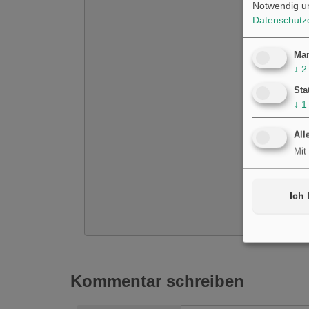
Notwendig u
Datenschutz
Mar
↓
2
Sta
↓
1
All
Mit
Ich 
Kommentar schreiben