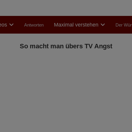
eos
Maximal verstehen
Antworten
Der Würf
So macht man übers TV Angst