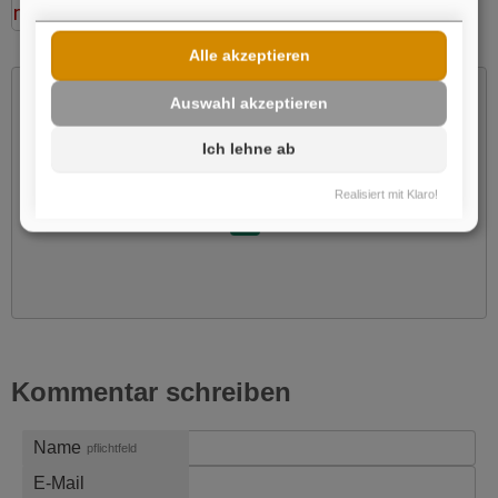
Alle akzeptieren
Auswahl akzeptieren
Ich lehne ab
Möchten Sie von
Youtube
bereitgestellte externe Inhalte
laden?
Realisiert mit Klaro!
Ja
Kommentar schreiben
Name
pflichtfeld
E-Mail