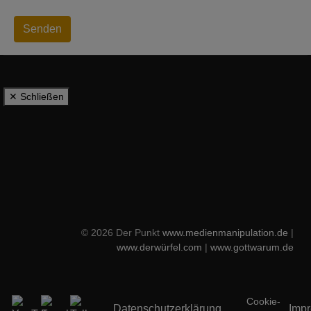
Senden
✕ Schließen
© 2026 Der Punkt
www.medienmanipulation.de
|
www.derwürfel.com
|
www.gottwarum.de
Cookie-
Datenschutzerklärung
Imp