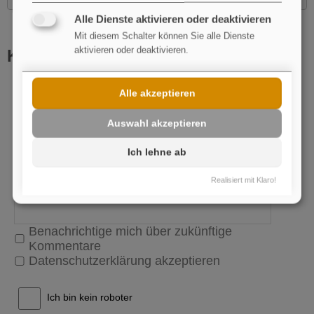
Alle Dienste aktivieren oder deaktivieren
Mit diesem Schalter können Sie alle Dienste
aktivieren oder deaktivieren.
Kommentar schreiben
Name
pflichtfeld
Alle akzeptieren
E-Mail
Auswahl akzeptieren
Ich lehne ab
Realisiert mit Klaro!
Benachrichtige mich über zukünftige
Kommentare
Datenschutzerklärung akzeptieren
Ich bin kein roboter