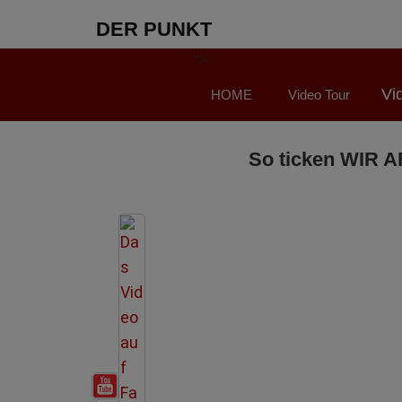
DER PUNKT
">
Vi
HOME
Video Tour
So ticken WIR AF