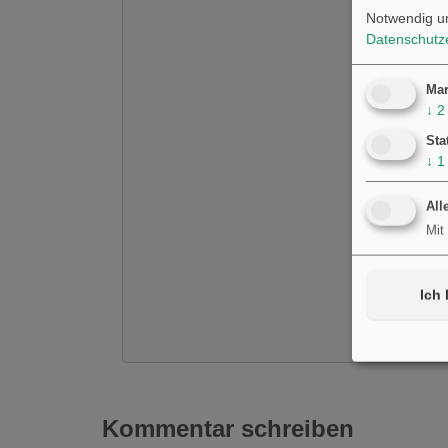
Notwendig u
Datenschutz
Mar
↓
2
Sta
↓
1
All
Mit
Ich 
Kommentar schreiben