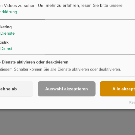
m Videos zu sehen.
Um mehr zu erfahren, lesen Sie bitte unsere
erklärung
.
Möchten Sie von
Youtube
bereitgestellte externe Inhalte laden?
Ja
keting
Dienste
tistik
Dienst
e Dienste aktivieren oder deaktivieren
 diesem Schalter können Sie alle Dienste aktivieren oder deaktivieren.
lehne ab
Auswahl akzeptieren
Alle akzept
Real