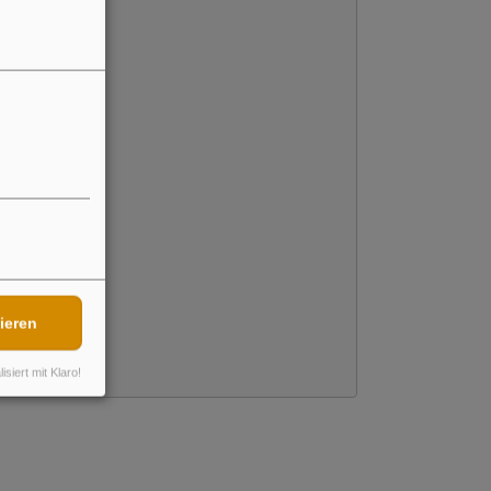
ieren
isiert mit Klaro!