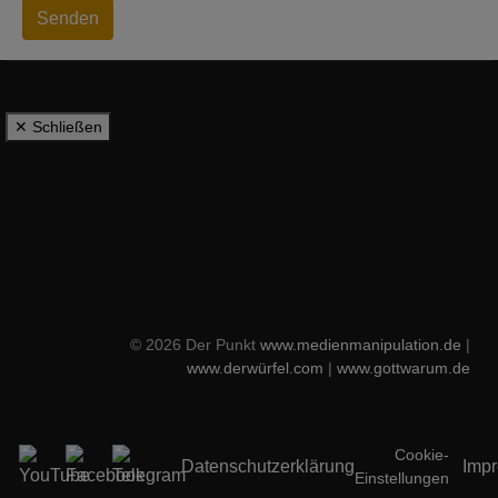
Senden
✕ Schließen
© 2026 Der Punkt
www.medienmanipulation.de
|
www.derwürfel.com
|
www.gottwarum.de
Cookie-
Datenschutzerklärung
Imp
Einstellungen