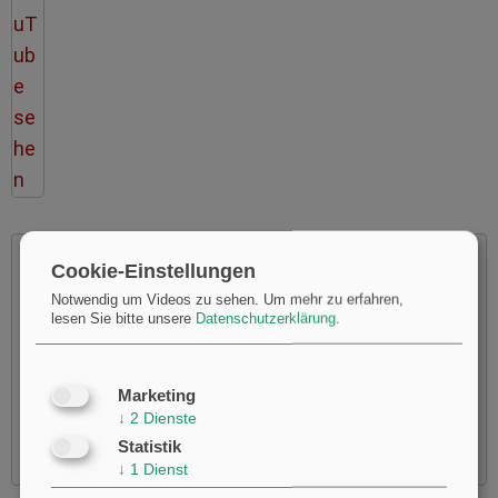
Cookie-Einstellungen
Notwendig um Videos zu sehen.
Um mehr zu erfahren,
lesen Sie bitte unsere
Datenschutzerklärung
.
Möchten Sie von
Youtube
bereitgestellte externe Inhalte
laden?
Ja
Marketing
↓
2
Dienste
Statistik
↓
1
Dienst