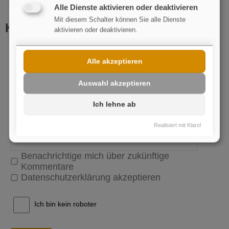
Alle Dienste aktivieren oder deaktivieren
Mit diesem Schalter können Sie alle Dienste
Kommentar schreiben
aktivieren oder deaktivieren.
Name
pflichtfeld
Alle akzeptieren
E-Mail
Auswahl akzeptieren
Ich lehne ab
Realisiert mit Klaro!
Benachrichtige mich über zukünftige
Kommentare
Datenschutzerklärung akzeptieren
Ich bin kein roboter