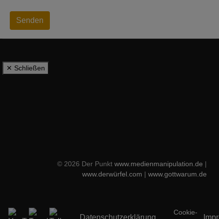
Senden
✕ Schließen
© 2026 Der Punkt
www.medienmanipulation.de
|
www.derwürfel.com
|
www.gottwarum.de
Cookie-
Datenschutzerklärung
Imp