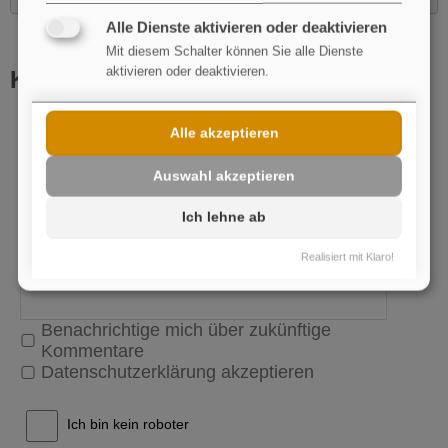
Alle Dienste aktivieren oder deaktivieren
Mit diesem Schalter können Sie alle Dienste
aktivieren oder deaktivieren.
Kommentar schreiben
Name
pflichtfeld
Alle akzeptieren
E-Mail
Auswahl akzeptieren
Ich lehne ab
Realisiert mit Klaro!
Benachrichtige mich über zukünftige
Kommentare
Datenschutzerklärung akzeptieren
Ich bin kein roboter